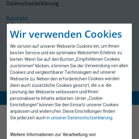
Datenschutzerklärung
Kontakt
E-Control
Wir verwenden Cookies
Rudolfsplatz 13a
1010 Wien
Wir setzen auf unserer Webseite Cookies ein, um Ihnen
energieeffizienz@e-control.at
besten Service und ein optimales Webseiten-Erlebnis zu
Tel +43 1 5324724
bieten. Wenn Sie auf den Button „Empfohlenen Cookies
(Mo, Mi-Fr 09:30-12:30 Uhr)
zustimmen“ klicken, stimmen Sie der Verwendung von allen
Cookies und vergleichbarer Technologien auf unserer
Webseite zu. Neben den erforderlichen Cookies werden
dann auch zusätzliche Cookies gesetzt, die u.a. die
Leistung der Webseite verbessern und Ihnen
Copyright 2026 © E-Control
personalisierte Inhalte anbieten. Unter „Cookie-
Einstellungen“ können Sie den Einsatz unserer Cookies
anpassen und widerrufen. Diese Einstellungen finden
Sie jederzeit auch
in unserer Datenschutzerklärung
.
Weitere Informationen zur Verarbeitung von