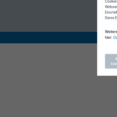
Cookies
Webseit
Einste
Diese E
Weiter
hier:
Da
Coo