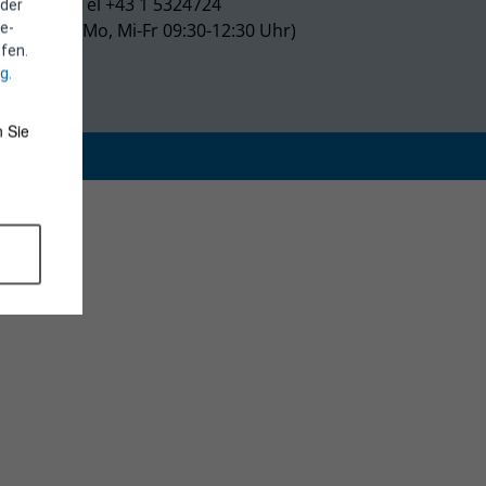
Tel +43 1 5324724
 der
(Mo, Mi-Fr 09:30-12:30 Uhr)
e-
fen.
ng
.
 Sie