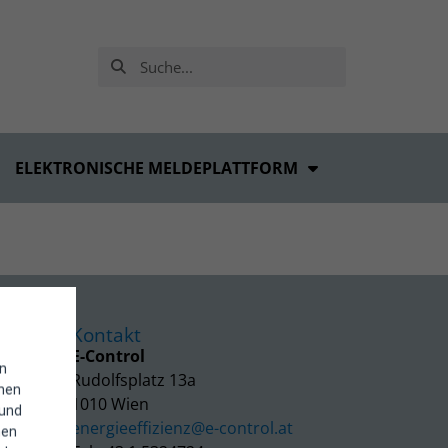
ELEKTRONISCHE MELDEPLATTFORM
Kontakt
E-Control
in
Rudolfsplatz 13a
enen
1010 Wien
 und
energieeffizienz@e-control.at
hen