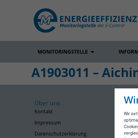
MONITORINGSTELLE
INFOR
A1903011 – Aichi
Wi
Über uns
Kontakt
Wir se
optima
Impressum
Cookie
Datenschutzerklärung
vergle