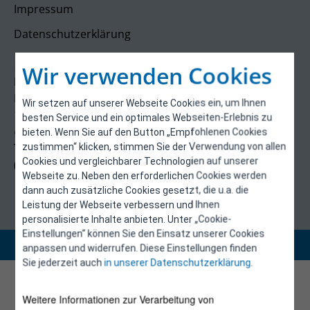
Impressum
Datenschutzerklärung
Kontakt
Wir verwenden Cookies
E-Control
Rudolfsplatz 13a
Wir setzen auf unserer Webseite Cookies ein, um Ihnen
1010 Wien
besten Service und ein optimales Webseiten-Erlebnis zu
energieeffizienz@e-control.at
bieten. Wenn Sie auf den Button „Empfohlenen Cookies
Tel +43 1 5324724
zustimmen“ klicken, stimmen Sie der Verwendung von allen
Cookies und vergleichbarer Technologien auf unserer
(Mo, Mi-Fr 09:30-12:30 Uhr)
Webseite zu. Neben den erforderlichen Cookies werden
dann auch zusätzliche Cookies gesetzt, die u.a. die
Leistung der Webseite verbessern und Ihnen
personalisierte Inhalte anbieten. Unter „Cookie-
Einstellungen“ können Sie den Einsatz unserer Cookies
Copyright 2026 © E-Control
anpassen und widerrufen. Diese Einstellungen finden
Sie jederzeit auch
in unserer Datenschutzerklärung
.
Weitere Informationen zur Verarbeitung von