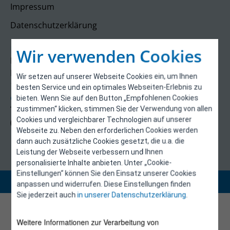
Impressum
Datenschutzerklärung
Kontakt
Wir verwenden Cookies
E-Control
Rudolfsplatz 13a
Wir setzen auf unserer Webseite Cookies ein, um Ihnen
1010 Wien
besten Service und ein optimales Webseiten-Erlebnis zu
energieeffizienz@e-control.at
bieten. Wenn Sie auf den Button „Empfohlenen Cookies
Tel +43 1 5324724
zustimmen“ klicken, stimmen Sie der Verwendung von allen
Cookies und vergleichbarer Technologien auf unserer
(Mo, Mi-Fr 09:30-12:30 Uhr)
Webseite zu. Neben den erforderlichen Cookies werden
dann auch zusätzliche Cookies gesetzt, die u.a. die
Leistung der Webseite verbessern und Ihnen
personalisierte Inhalte anbieten. Unter „Cookie-
Einstellungen“ können Sie den Einsatz unserer Cookies
Copyright 2026 © E-Control
anpassen und widerrufen. Diese Einstellungen finden
Sie jederzeit auch
in unserer Datenschutzerklärung
.
Weitere Informationen zur Verarbeitung von