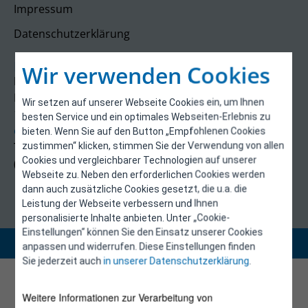
Impressum
Datenschutzerklärung
Kontakt
Wir verwenden Cookies
E-Control
Rudolfsplatz 13a
Wir setzen auf unserer Webseite Cookies ein, um Ihnen
1010 Wien
besten Service und ein optimales Webseiten-Erlebnis zu
energieeffizienz@e-control.at
bieten. Wenn Sie auf den Button „Empfohlenen Cookies
Tel +43 1 5324724
zustimmen“ klicken, stimmen Sie der Verwendung von allen
Cookies und vergleichbarer Technologien auf unserer
(Mo, Mi-Fr 09:30-12:30 Uhr)
Webseite zu. Neben den erforderlichen Cookies werden
dann auch zusätzliche Cookies gesetzt, die u.a. die
Leistung der Webseite verbessern und Ihnen
personalisierte Inhalte anbieten. Unter „Cookie-
Einstellungen“ können Sie den Einsatz unserer Cookies
Copyright 2026 © E-Control
anpassen und widerrufen. Diese Einstellungen finden
Sie jederzeit auch
in unserer Datenschutzerklärung
.
Weitere Informationen zur Verarbeitung von