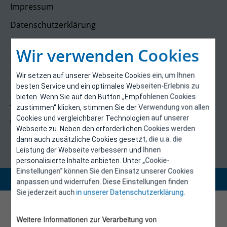
Impressum
Datenschutzerklärung
Kontakt
Wir verwenden Cookies
E-Control
Rudolfsplatz 13a
Wir setzen auf unserer Webseite Cookies ein, um Ihnen
1010 Wien
besten Service und ein optimales Webseiten-Erlebnis zu
energieeffizienz@e-control.at
bieten. Wenn Sie auf den Button „Empfohlenen Cookies
Tel +43 1 5324724
zustimmen“ klicken, stimmen Sie der Verwendung von allen
Cookies und vergleichbarer Technologien auf unserer
(Mo, Mi-Fr 09:30-12:30 Uhr)
Webseite zu. Neben den erforderlichen Cookies werden
dann auch zusätzliche Cookies gesetzt, die u.a. die
Leistung der Webseite verbessern und Ihnen
personalisierte Inhalte anbieten. Unter „Cookie-
Einstellungen“ können Sie den Einsatz unserer Cookies
Copyright 2026 © E-Control
anpassen und widerrufen. Diese Einstellungen finden
Sie jederzeit auch
in unserer Datenschutzerklärung
.
Weitere Informationen zur Verarbeitung von