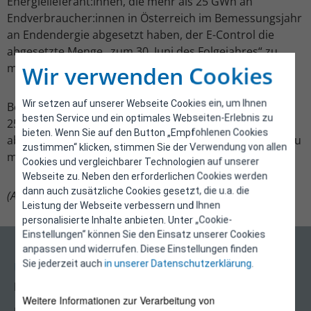
Energielieferant:innen, die mehr als 25 GWh an
Endverbraucher:innen in Österreich im Bemessungsjahr
an Endendergie abgesetzt haben, der E-Control die
abgesetzte Menge „zum 30. Juni des Folgejahres“ zu
melden haben.
Wir verwenden Cookies
Wir setzen auf unserer Webseite Cookies ein, um Ihnen
Beispiel: Wurden im Bemessungsjahr 2025 mehr als
besten Service und ein optimales Webseiten-Erlebnis zu
25 GWh an Endverbraucher:innen in Österreich
bieten. Wenn Sie auf den Button „Empfohlenen Cookies
abgesetzt, ist der Energieabsatz bis zum 30. Juni 2026 zu
zustimmen“ klicken, stimmen Sie der Verwendung von allen
melden.
Cookies und vergleichbarer Technologien auf unserer
Webseite zu. Neben den erforderlichen Cookies werden
dann auch zusätzliche Cookies gesetzt, die u.a. die
(Aktualisiert am 20.08.2025)
Leistung der Webseite verbessern und Ihnen
personalisierte Inhalte anbieten. Unter „Cookie-
Einstellungen“ können Sie den Einsatz unserer Cookies
anpassen und widerrufen. Diese Einstellungen finden
Sie jederzeit auch
in unserer Datenschutzerklärung
.
Über uns
Kontakt
Weitere Informationen zur Verarbeitung von