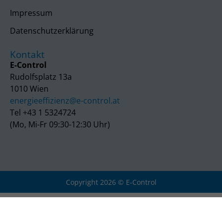
Impressum
Datenschutzerklärung
Kontakt
E-Control
Rudolfsplatz 13a
1010 Wien
energieeffizienz@e-control.at
Tel +43 1 5324724
(Mo, Mi-Fr 09:30-12:30 Uhr)
Copyright 2026 © E-Control