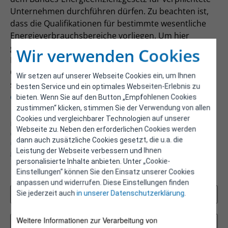
Unternehmen durchführen dürfen. Zu beachten ist,
dass die Qualifikationen für bestimmte wesentliche
Energieverbrauchsbereiche vorliegen. Um hier
gelistet zu werden, ist eine Registrierung und
Wir verwenden Cookies
Bekanntgabe der ensprechenden Nachweise zur
Qualifikation erforderlich, nähere Informationen dazu
Wir setzen auf unserer Webseite Cookies ein, um Ihnen
sind auf dieser Seite zu finden:
Aufnahme in die
besten Service und ein optimales Webseiten-Erlebnis zu
elektronische Liste
bieten. Wenn Sie auf den Button „Empfohlenen Cookies
zustimmen“ klicken, stimmen Sie der Verwendung von allen
Cookies und vergleichbarer Technologien auf unserer
Hinweise zur Verwendung der Liste: Eine Suche, beispielsweise nach
Webseite zu. Neben den erforderlichen Cookies werden
den entsprechenden wesentlichen Energieverbrauchsbereichen, ist
dann auch zusätzliche Cookies gesetzt, die u.a. die
über die Eingabefelder über der Liste möglich. Die gesamte oder
Leistung der Webseite verbessern und Ihnen
gefilterte Liste kann am Ende der Tabelle heruntergeladen werden.
personalisierte Inhalte anbieten. Unter „Cookie-
Einstellungen“ können Sie den Einsatz unserer Cookies
Filter
anpassen und widerrufen. Diese Einstellungen finden
Sie jederzeit auch
in unserer Datenschutzerklärung
.
Weitere Informationen zur Verarbeitung von