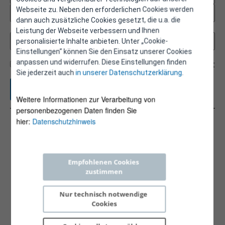
Webseite zu. Neben den erforderlichen Cookies werden
dann auch zusätzliche Cookies gesetzt, die u.a. die
Leistung der Webseite verbessern und Ihnen
personalisierte Inhalte anbieten. Unter „Cookie-
Einstellungen“ können Sie den Einsatz unserer Cookies
anpassen und widerrufen. Diese Einstellungen finden
Gebäude
Prozesse
Transport
Sie jederzeit auch
in unserer Datenschutzerklärung
.
Weitere Informationen zur Verarbeitung von
personenbezogenen Daten finden Sie
hier:
Datenschutzhinweis
A1503054
Dipl.-Ing. Teufner-Kabas Magdalena (kleinkraft OG)
1070 Wien, AT
Empfohlenen Cookies 
magdalena.teufner@kleinkraft.co.at
zustimmen
https://kleinkraft.co.at
Nur technisch notwendige 
Gebäude
Cookies
Prozesse
Transport