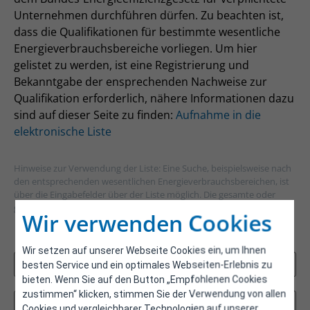
Unternehmen durchführen dürfen. Zu beachten ist,
dass die Qualifikationen für bestimmte wesentliche
Energieverbrauchsbereiche vorliegen. Um hier
gelistet zu werden, ist eine Registrierung und
Bekanntgabe der ensprechenden Nachweise zur
Qualifikation erforderlich, nähere Informationen dazu
sind auf dieser Seite zu finden:
Aufnahme in die
elektronische Liste
Hinweise zur Verwendung der Liste: Eine Suche, beispielsweise nach
den entsprechenden wesentlichen Energieverbrauchsbereichen, ist
über die Eingabefelder über der Liste möglich. Die gesamte oder
gefilterte Liste kann am Ende der Tabelle heruntergeladen werden.
Wir verwenden Cookies
Filter
Wir setzen auf unserer Webseite Cookies ein, um Ihnen
besten Service und ein optimales Webseiten-Erlebnis zu
bieten. Wenn Sie auf den Button „Empfohlenen Cookies
zustimmen“ klicken, stimmen Sie der Verwendung von allen
Cookies und vergleichbarer Technologien auf unserer