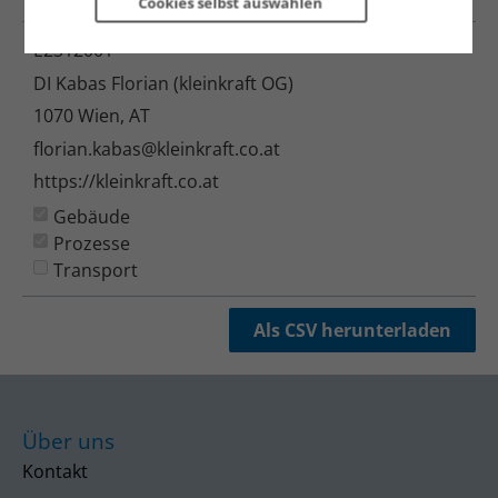
Cookies selbst 
auswählen
E2312001
DI Kabas Florian (kleinkraft OG)
1070 Wien, AT
florian.kabas@kleinkraft.co.at
https://kleinkraft.co.at
Gebäude
Prozesse
Transport
Als CSV herunterladen
Über uns
Kontakt