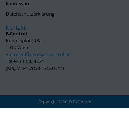
Impressum
Datenschutzerklärung
Kontakt
E-Control
Rudolfsplatz 13a
1010 Wien
energieeffizienz@e-control.at
Tel +43 1 5324724
(Mo, Mi-Fr 09:30-12:30 Uhr)
Copyright 2026 © E-Control