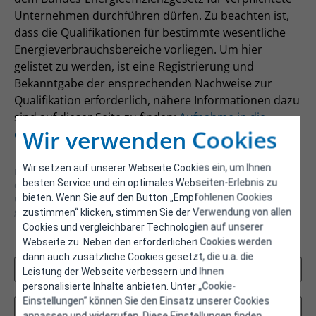
Unternehmen durchführen dürfen. Zu beachten ist,
dass die Qualifikationen für bestimmte wesentliche
Energieverbrauchsbereiche vorliegen. Um hier
gelistet zu werden, ist eine Registrierung und
Bekanntgabe der ensprechenden Nachweise zur
Qualifikation erforderlich, nähere Informationen dazu
sind auf dieser Seite zu finden:
Aufnahme in die
Wir verwenden Cookies
elektronische Liste
Wir setzen auf unserer Webseite Cookies ein, um Ihnen
Hinweise zur Verwendung der Liste: Eine Suche, beispielsweise nach
besten Service und ein optimales Webseiten-Erlebnis zu
den entsprechenden wesentlichen Energieverbrauchsbereichen, ist
bieten. Wenn Sie auf den Button „Empfohlenen Cookies
über die Eingabefelder über der Liste möglich. Die gesamte oder
gefilterte Liste kann am Ende der Tabelle heruntergeladen werden.
zustimmen“ klicken, stimmen Sie der Verwendung von allen
Cookies und vergleichbarer Technologien auf unserer
Webseite zu. Neben den erforderlichen Cookies werden
Filter
dann auch zusätzliche Cookies gesetzt, die u.a. die
Leistung der Webseite verbessern und Ihnen
personalisierte Inhalte anbieten. Unter „Cookie-
Einstellungen“ können Sie den Einsatz unserer Cookies
anpassen und widerrufen. Diese Einstellungen finden