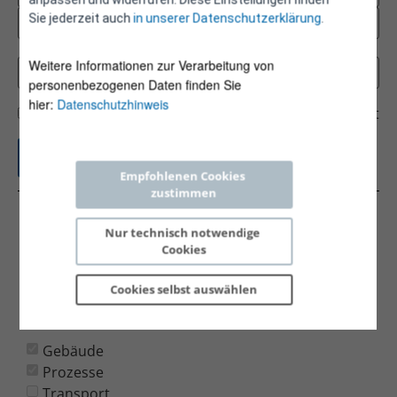
Sie jederzeit auch
in unserer Datenschutzerklärung
.
Weitere Informationen zur Verarbeitung von
personenbezogenen Daten finden Sie
hier:
Datenschutzhinweis
Gebäude
Prozesse
Transport
Empfohlenen Cookies 
zustimmen
A1501047
Nur technisch notwendige 
Dipl.-Ing. Angerbauer Christian (ACECon e.U.)
Cookies
8045 Graz, AT
Cookies selbst 
auswählen
c.angerbauer@acecon.at
www.acecon.at
Gebäude
Prozesse
Transport