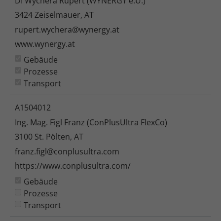
DI Wychera Rupert (WYNERGY e.U.)
3424 Zeiselmauer, AT
rupert.wychera@wynergy.at
www.wynergy.at
Gebäude
Prozesse
Transport
A1504012
Ing. Mag. Figl Franz (ConPlusUltra FlexCo)
3100 St. Pölten, AT
franz.figl@conplusultra.com
https://www.conplusultra.com/
Gebäude
Prozesse
Transport