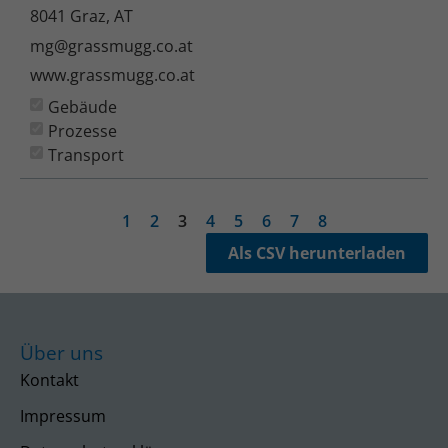
8041 Graz, AT
mg@grassmugg.co.at
www.grassmugg.co.at
Gebäude
Prozesse
Transport
1
2
3
4
5
6
7
8
Als CSV herunterladen
Über uns
Kontakt
Impressum