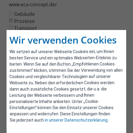
www.eca-concept.de/
Gebäude
Prozesse
Transport
Wir verwenden Cookies
A1505054
MSc Gumpoltsberger Roland (SANTESIS
Wir setzen auf unserer Webseite Cookies ein, um Ihnen
besten Service und ein optimales Webseiten-Erlebnis zu
Technisches Gebäudemanagement&Service Gmb)
bieten. Wenn Sie auf den Button „Empfohlenen Cookies
1060 Wien, AT
zustimmen“ klicken, stimmen Sie der Verwendung von allen
roland.gumpoltsberger@santesis.at
Cookies und vergleichbarer Technologien auf unserer
Webseite zu. Neben den erforderlichen Cookies werden
www.santesis.at
dann auch zusätzliche Cookies gesetzt, die u.a. die
Gebäude
Leistung der Webseite verbessern und Ihnen
Prozesse
personalisierte Inhalte anbieten. Unter „Cookie-
Einstellungen“ können Sie den Einsatz unserer Cookies
Transport
anpassen und widerrufen. Diese Einstellungen finden
Sie jederzeit auch
in unserer Datenschutzerklärung
.
A1506011
Ing. Luckerbauer Manfred