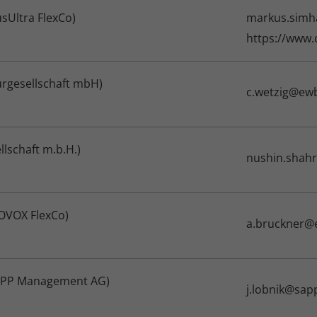
sUltra FlexCo)
markus.simh
https://www.
urgesellschaft mbH)
c.wetzig@ewb
lschaft m.b.H.)
nushin.shah
COVOX FlexCo)
a.bruckner@
(SAPP Management AG)
j.lobnik@sapp