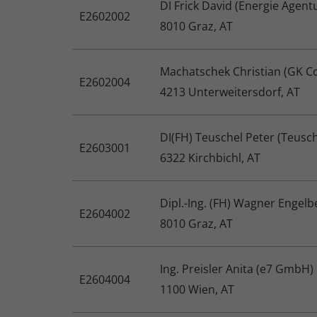
DI Frick David (Energie Age
E2602002
8010 Graz, AT
Machatschek Christian (GK C
E2602004
4213 Unterweitersdorf, AT
DI(FH) Teuschel Peter (Teusche
E2603001
6322 Kirchbichl, AT
Dipl.-Ing. (FH) Wagner Engel
E2604002
8010 Graz, AT
Ing. Preisler Anita (e7 GmbH)
E2604004
1100 Wien, AT