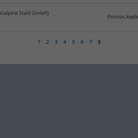
stalpine Stahl GmbH)
thomas.kepl
1
2
3
4
5
6
7
8