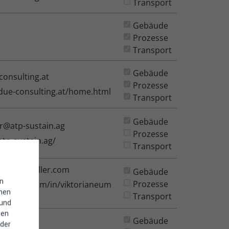
Transport
Gebäude
Prozesse
Transport
Gebäude
consulting.at
Prozesse
due-consulting.at/home.html
Transport
Gebäude
er@atp-sustain.ag
Prozesse
atp-sustain.ag/
Transport
rianeumueller.com
Gebäude
in
Prozesse
linkedin.com/in/viktorianeum
enen
Transport
 und
hen
Gebäude
eure.at
 der