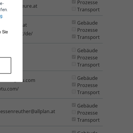
Prozesse
e-
mo-ingenieure.at
Transport
fen.
ng
.
Gebäude
e-sieben.at
Prozesse
 Sie
e-sieben.at/de/
Transport
Gebäude
l@vtu.com
Prozesse
tu.com
Transport
Gebäude
labauer@vtu.com
Prozesse
vtu.com/
Transport
Gebäude
oessenreuther@allplan.at
Prozesse
Transport