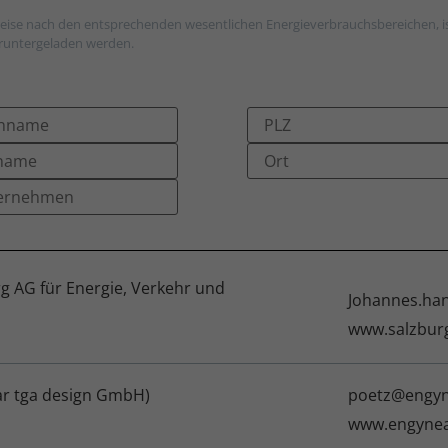
eise nach den entsprechenden wesentlichen Energieverbrauchsbereichen, ist
eruntergeladen werden.
g AG für Energie, Verkehr und
Johannes.han
www.salzburg
ar tga design GmbH)
poetz@engyn
www.engynea