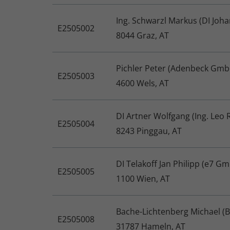
Ing. Schwarzl Markus (DI Joh
E2505002
8044 Graz, AT
Pichler Peter (Adenbeck Gmb
E2505003
4600 Wels, AT
DI Artner Wolfgang (Ing. Le
E2505004
8243 Pinggau, AT
DI Telakoff Jan Philipp (e7 G
E2505005
1100 Wien, AT
Bache-Lichtenberg Michael (
E2505008
31787 Hameln, AT