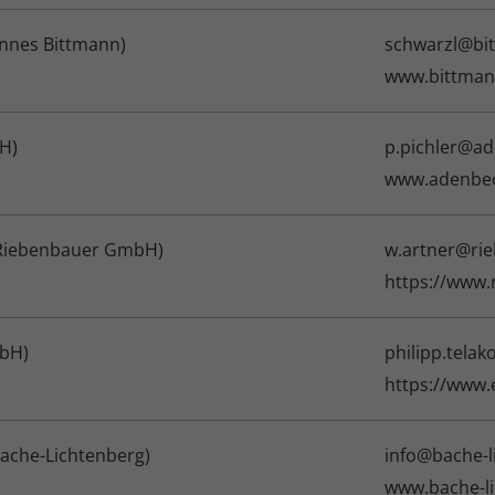
annes Bittmann)
schwarzl@bi
www.bittman
H)
p.pichler@ad
www.adenbec
o Riebenbauer GmbH)
w.artner@rie
https://www.
mbH)
philipp.telak
https://www.
Bache-Lichtenberg)
info@bache-l
www.bache-li