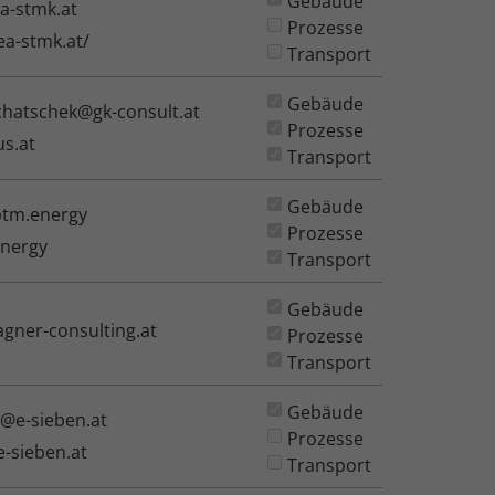
Gebäude
ea-stmk.at
Prozesse
ea-stmk.at/
Transport
Gebäude
chatschek@gk-consult.at
Prozesse
us.at
Transport
Gebäude
ptm.energy
Prozesse
energy
Transport
Gebäude
gner-consulting.at
Prozesse
Transport
Gebäude
r@e-sieben.at
Prozesse
e-sieben.at
Transport