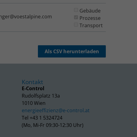
Gebäude
inger@voestalpine.com
Prozesse
Transport
Als CSV herunterladen
Kontakt
E-Control
Rudolfsplatz 13a
1010 Wien
energieeffizienz@e-control.at
Tel +43 1 5324724
(Mo, Mi-Fr 09:30-12:30 Uhr)