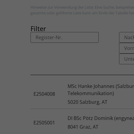
Hinweise zur Verwendung der Liste: Eine Suche, beispielsw
gesamte oder gefilterte Liste kann am Ende der Tabelle h
Filter
MSc Hanke Johannes (Salzbur
Telekommunikation)
E2504008
5020 Salzburg, AT
DI BSc Pötz Dominik (engyne
E2505001
8041 Graz, AT