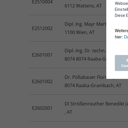
E2510004
Webseit
6112 Wattens, AT
Einste
Diese E
Dipl. Ing. Mayr Martin Emanu
E2512002
Weiter
1100 Wien, AT
hier:
Da
Dipl.-Ing. Dr. techn. Humpl 
E2601001
8074 8074 Raaba-Grambach, 
Coo
Dr. Pöllabauer Florian (VTU
E2601002
8074 Raaba-Grambach, AT
DI Strößenreuther Benedikt (
E2602001
, AT