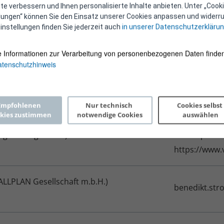
e verbessern und Ihnen personalisierte Inhalte anbieten. Unter „Cooki
https://www.
llungen“ können Sie den Einsatz unserer Cookies anpassen und widerru
instellungen finden Sie jederzeit auch
in unserer Datenschutzerkläru
el (e7 GmbH)
martin.mayr@
e Informationen zur Verarbeitung von personenbezogenen Daten finden
https://www.
tenschutzhinweis
Bernd (VTU Engineering GmbH)
bernd.hump
AT
http://www.v
Empfohlenen 
Nur technisch 
Cookies selbst 
kies zustimmen
notwendige Cookies
auswählen
 Engineering GmbH)
florian.poel
https://www.
ALLPLAN Gesellschaft m.b.H.)
benedikt.str