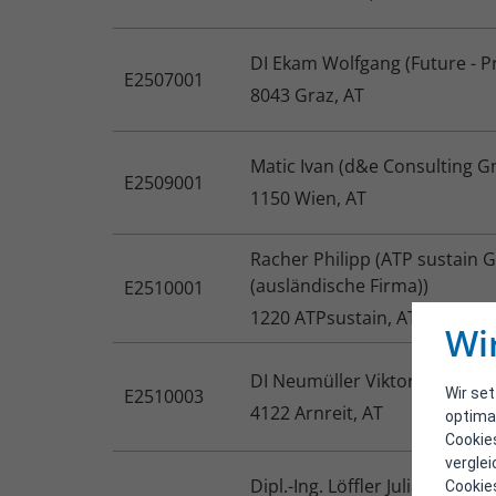
DI Ekam Wolfgang (Future - 
E2507001
8043 Graz, AT
Matic Ivan (d&e Consulting 
E2509001
1150 Wien, AT
Racher Philipp (ATP sustain GmbH -
(ausländische Firma))
E2510001
1220 ATPsustain, AT
Wi
DI Neumüller Viktoria (Viktor
Wir se
E2510003
4122 Arnreit, AT
optima
Cookie
vergle
Dipl.-Ing. Löffler Julian (MO
Cookies