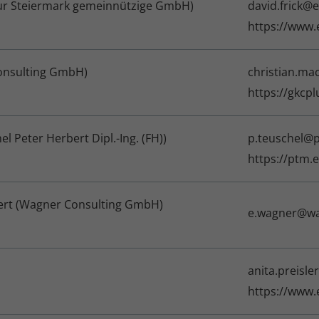
ntur Steiermark gemeinnützige GmbH)
david.frick@
https://www.
onsulting GmbH)
christian.ma
https://gkcpl
l Peter Herbert Dipl.-Ing. (FH))
p.teuschel@
https://ptm.
bert (Wagner Consulting GmbH)
e.wagner@wa
anita.preisle
https://www.