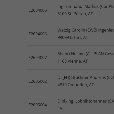
Ing. Simhandl Markus (ConPlu
E2604005
3100 St. Pölten, AT
Wetzig Carolin (EWBI Ingenie
E2604006
99099 Erfurt, AT
Shahri Nushin (ALLPLAN Gesel
E2604007
1160 Vienna, AT
DI (FH) Bruckner Andreas (E
E2605002
4810 Gmunden, AT
Dipl.-Ing. Lobnik Johannes 
E2605004
, AT