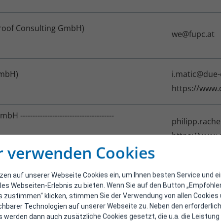
Proof Consulting GmbH)
we@fupc.at
GmbH)
i.matic@due-
https://www.
-------------------------------------
philipp.rach
https://www.
r verwenden Cookies
office@vikto
ia Neumüller e.U.)
tzen auf unserer Webseite Cookies ein, um Ihnen besten Service und e
https://www.
les Webseiten-Erlebnis zu bieten. Wenn Sie auf den Button „Empfohl
ueller/
s zustimmen“ klicken, stimmen Sie der Verwendung von allen Cookies
ichbarer Technologien auf unserer Webseite zu. Neben den erforderlic
 Ingenieure GmbH)
lj@mo-ingeni
 werden dann auch zusätzliche Cookies gesetzt, die u.a. die Leistung