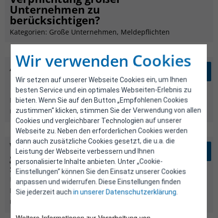
Unternehmen zu
berücksichtigen?
Kategorien:
Große Unternehmen
,
Meldepflichten
Wir verwenden Cookies
Aus welchem Jahr müssen die
Daten im standardisierten
Wir setzen auf unserer Webseite Cookies ein, um Ihnen
Kurzbericht sein?
besten Service und ein optimales Webseiten-Erlebnis zu
Kategorien:
Energiedienstleistungen
,
Große
bieten. Wenn Sie auf den Button „Empfohlenen Cookies
zustimmen“ klicken, stimmen Sie der Verwendung von allen
Unternehmen
,
Meldepflichten
Cookies und vergleichbarer Technologien auf unserer
Webseite zu. Neben den erforderlichen Cookies werden
dann auch zusätzliche Cookies gesetzt, die u.a. die
Wie ist mit ausschließlich
Leistung der Webseite verbessern und Ihnen
gehandelten Energiemengen im
personalisierte Inhalte anbieten. Unter „Cookie-
standardisierten Kurzbericht
Einstellungen“ können Sie den Einsatz unserer Cookies
umzugehen?
anpassen und widerrufen. Diese Einstellungen finden
Kategorien:
Energielieferant:innen
,
Große
Sie jederzeit auch
in unserer Datenschutzerklärung
.
Unternehmen
,
Meldepflichten
Weitere Informationen zur Verarbeitung von