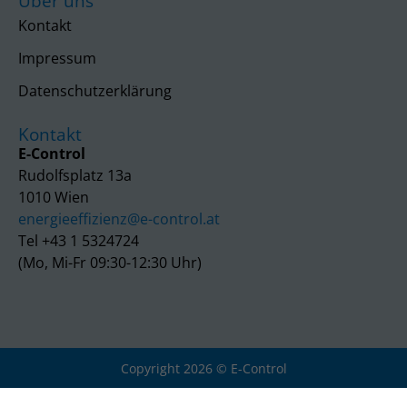
Über uns
Kontakt
Impressum
Datenschutzerklärung
Kontakt
E-Control
Rudolfsplatz 13a
1010 Wien
energieeffizienz@e-control.at
Tel +43 1 5324724
(Mo, Mi-Fr 09:30-12:30 Uhr)
Copyright 2026 © E-Control